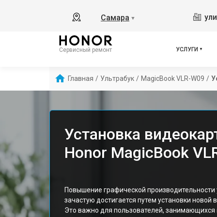
ули
Самара
▼
УСЛУГИ
Сервисный ремонт
Главная
/
Ультрабук
/
MagicBook VLR-W09
/
У
Установка видеокар
Honor MagicBook VL
Повышение графической производительности 
зачастую достигается путем установки новой 
Это важно для пользователей, занимающихся