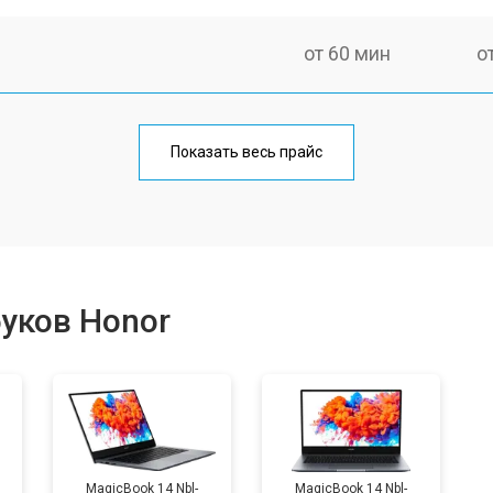
от 60 мин
о
от 50 мин
о
Показать весь прайс
от 90 мин
о
от 50 мин
о
уков Honor
от 60 мин
о
от 60 мин
о
MagicBook 14 Nbl-
MagicBook 14 Nbl-