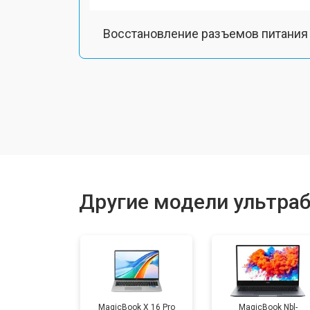
Восстановление разъемов питания
Чистка от пыли
Замена тачпада
Замена клавиатуры
Другие модели ультраб
Замена аккумулятора
Замена оперативной памяти
MagicBook X 16 Pro
MagicBook Nbl-