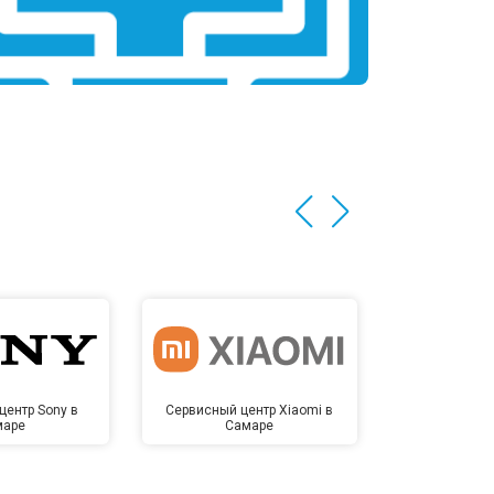
центр Sony в
Сервисный центр Xiaomi в
Сервисный 
маре
Самаре
Са