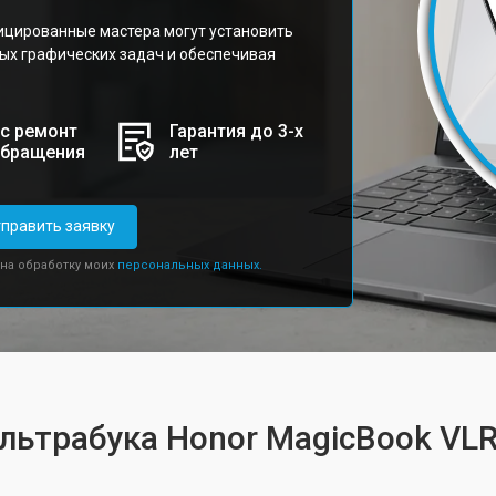
ицированные мастера могут установить
ых графических задач и обеспечивая
с ремонт
Гарантия до 3-х
обращения
лет
править заявку
 на обработку моих
персональных данных.
ультрабука Honor MagicBook VL