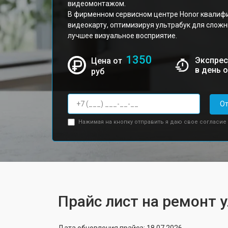
видеомонтажом.
В фирменном сервисном центре Honor квалиф
видеокарту, оптимизируя ультрабук для сложн
лучшее визуальное восприятие.
1350
Экспрес
Цена от
в день 
руб
От
Нажимая на кнопку отправить я даю свое согласие
Прайс лист на ремонт 
Дата обновления прайса: 18.07.2026