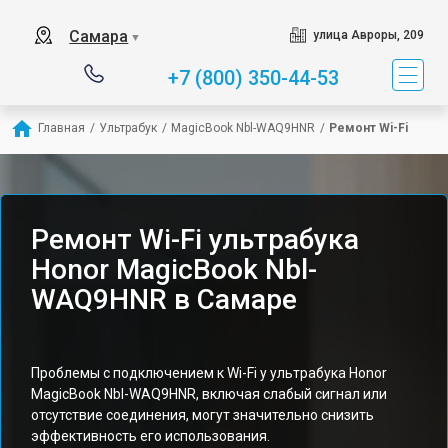
Самара
улица Авроры, 209
▼
+7 (800) 350-44-53
Главная
/
Ультрабук
/
MagicBook Nbl-WAQ9HNR
/
Ремонт Wi-Fi
Ремонт Wi-Fi ультрабука
Honor MagicBook Nbl-
WAQ9HNR в Самаре
Проблемы с подключением к Wi-Fi у ультрабука Honor
MagicBook Nbl-WAQ9HNR, включая слабый сигнал или
отсутствие соединения, могут значительно снизить
эффективность его использования.