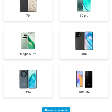
70
60 pro
Magic 6 Pro
X8a
X9a
10X Lite