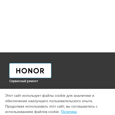
Сервисный ремонт
ВЫБЕРИ СВОЙ ГОРОД
Этот сайт использует файлы cookie для аналитики и
Ремонт телефона 50 Honor в
Краснодаре
обеспечения наилучшего пользовательского опыта.
Ремонт телефона 50 Honor в
Ростове-на-Дону
Продолжая использовать этот сайт, вы соглашаетесь с
Ремонт телефона 50 Honor в
Нижнем Новгороде
использованием файлов cookie.
Политика